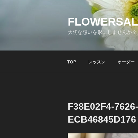
コ
ン
テ
FLOWERSAL
ン
大切な想いを形にしませんか？
ツ
へ
ス
キ
TOP
レッスン
オーダー
ッ
プ
F38E02F4-7626
ECB46845D176