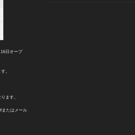
月16日オープ
ます。
なります。
DMまたはメール