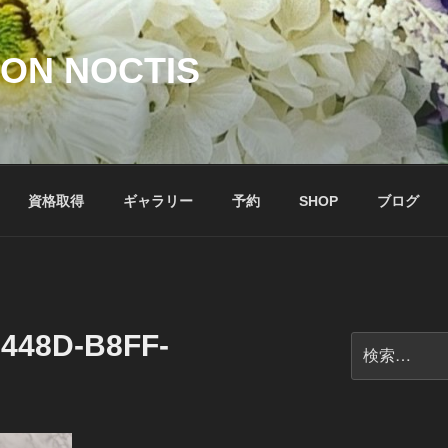
ON NOCTIS
資格取得
ギャラリー
予約
SHOP
ブログ
-448D-B8FF-
検
索: