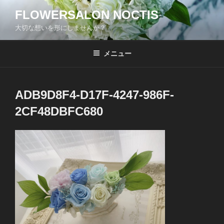
コ
FLOWERSALON NOCTIS
ン
大切な想いを形にしませんか？
テ
ン
ツ
メニュー
へ
ス
キ
ADB9D8F4-D17F-4247-986F-
ッ
2CF48DBFC680
プ