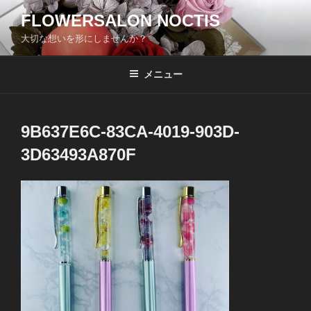
コ
FLOWERSALON NOCTIS
ン
大切な想いを形にしませんか？
テ
ン
ツ
メニュー
へ
ス
キ
9B637E6C-83CA-4019-903D-
ッ
3D63493A870F
プ