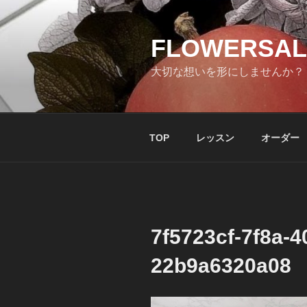
コ
ン
テ
FLOWERSAL
ン
大切な想いを形にしませんか？
ツ
へ
ス
キ
TOP
レッスン
オーダー
ッ
プ
7f5723cf-7f8a-4
22b9a6320a08