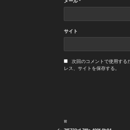
メール
*
サイト
次回のコメントで使用する
レス、サイトを保存する。
投
前
前
稿
の