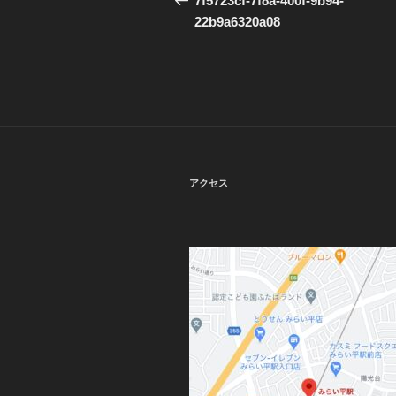
7f5723cf-7f8a-400f-9b94-
投
22b9a6320a08
ナ
稿
ビ
ゲ
ー
シ
ョ
アクセス
ン