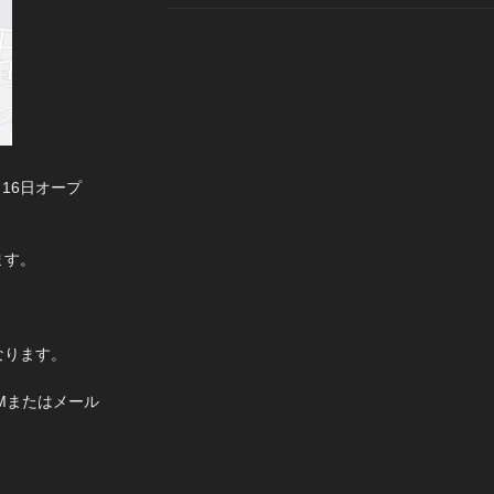
月16日オープ
ます。
なります。
DMまたはメール