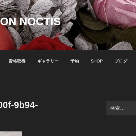
ON NOCTIS
資格取得
ギャラリー
予約
SHOP
ブログ
00f-9b94-
検
索: