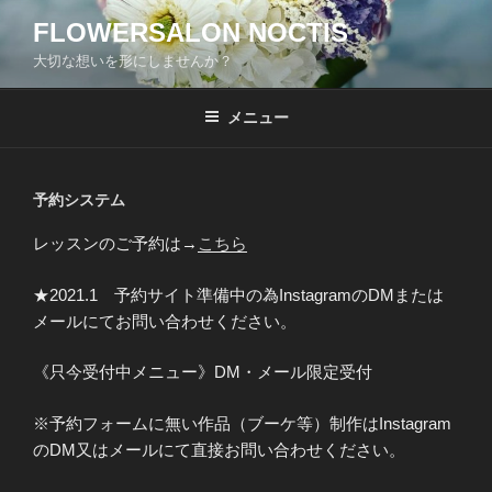
コ
FLOWERSALON NOCTIS
ン
大切な想いを形にしませんか？
テ
ン
ツ
メニュー
へ
ス
キ
予約システム
ッ
レッスンのご予約は→
こちら
プ
★2021.1 予約サイト準備中の為InstagramのDMまたは
メールにてお問い合わせください。
《只今受付中メニュー》DM・メール限定受付
※予約フォームに無い作品（ブーケ等）制作はInstagram
のDM又はメールにて直接お問い合わせください。