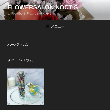
コ
FLOWERSALON NOCTIS
ン
大切な想いを形にしませんか？
テ
ン
ツ
メニュー
へ
ス
キ
ハーバリウム
ッ
プ
★
ハーバリウム